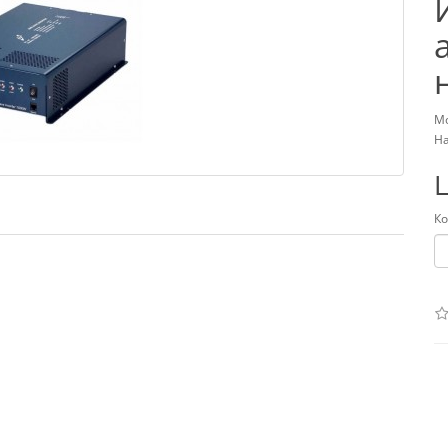
Мо
На
Ко