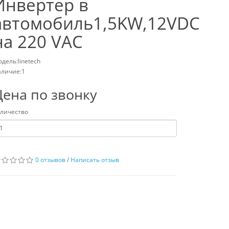
Инвертер в
автомобиль1,5KW,12VDC
на 220 VAC
дель:linetech
личие:1
Цена по звонку
личество
0 отзывов
/
Написать отзыв