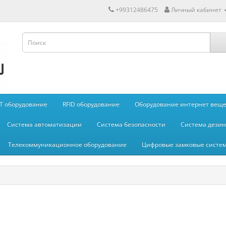
+99312486475
Личный кабинет
IT оборудование
RFID оборудование
Оборудование интернет вещей
Система автоматизации
Система безопасности
Система дези
Телекоммуникационное оборудование
Цифровые замковые систе