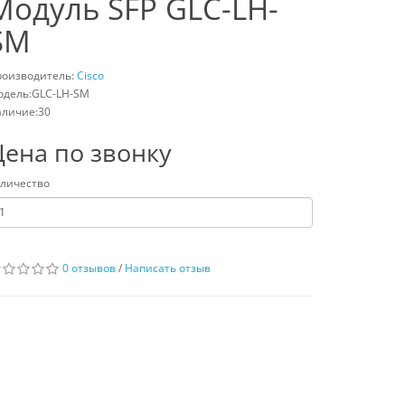
Модуль SFP GLC-LH-
SM
роизводитель:
Cisco
одель:GLC-LH-SM
личие:30
Цена по звонку
личество
0 отзывов
/
Написать отзыв