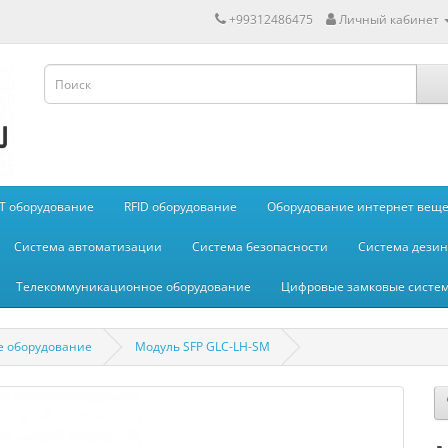
+99312486475
Личный кабинет
IT оборудование
RFID оборудование
Оборудование интернет вещей
Система автоматизации
Система безопасности
Система дези
Телекоммуникационное оборудование
Цифровые замковые систе
 оборудование
Модуль SFP GLC-LH-SM