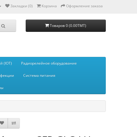
Закладки (0)
Корзина
Оформление заказа
Товаров 0 (0.00TMT)
 (IOT)
Радиорелейное оборудование
нфекции
Система питания
мы