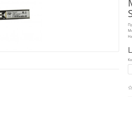
П
М
На
Ко