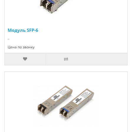
Модуль SFP-6
..
Цена по звонку