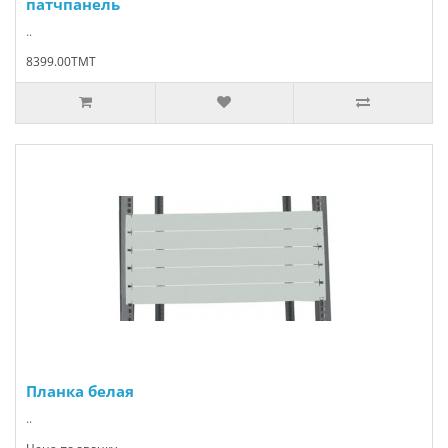
патчпанель
..
8399.00TMT
Планка белая
..