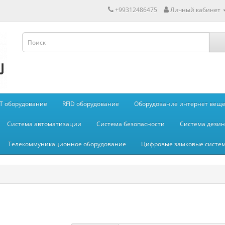
+99312486475
Личный кабинет
IT оборудование
RFID оборудование
Оборудование интернет вещей
Система автоматизации
Система безопасности
Система дези
Телекоммуникационное оборудование
Цифровые замковые систе