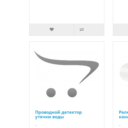
Проводной детектор
Рел
утечки воды
кан
..
..