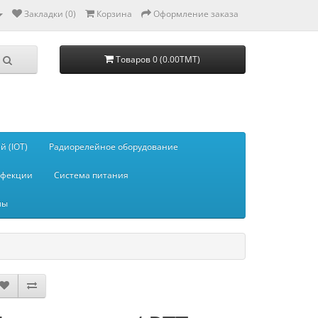
Закладки (0)
Корзина
Оформление заказа
Товаров 0 (0.00TMT)
 (IOT)
Радиорелейное оборудование
нфекции
Система питания
мы