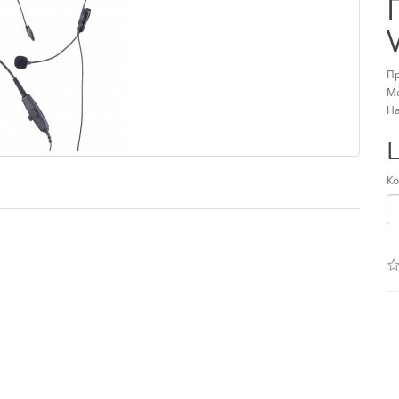
П
М
На
Ко