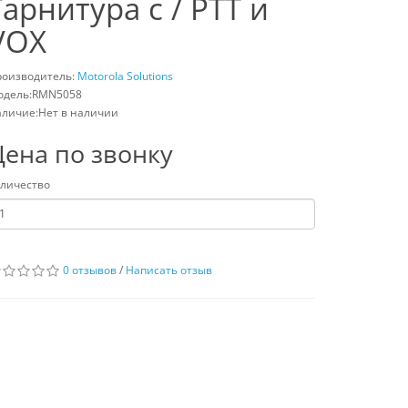
Гарнитура с / PTT и
VOX
роизводитель:
Motorola Solutions
одель:RMN5058
личие:Нет в наличии
Цена по звонку
личество
0 отзывов
/
Написать отзыв