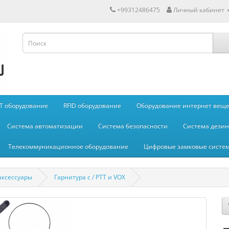
+99312486475
Личный кабинет
IT оборудование
RFID оборудование
Оборудование интернет вещей
Система автоматизации
Система безопасности
Система дези
Телекоммуникационное оборудование
Цифровые замковые систе
аксессуары
Гарнитура с / PTT и VOX