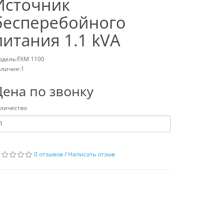
Источник
бесперебойного
питания 1.1 kVA
дель:FXM 1100
личие:1
Цена по звонку
личество
0 отзывов
/
Написать отзыв