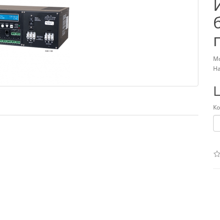
Мо
На
Ко