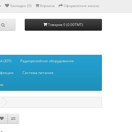
Закладки (0)
Корзина
Оформление заказа
Товаров 0 (0.00TMT)
 (IOT)
Радиорелейное оборудование
нфекции
Система питания
мы