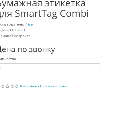
Бумажная этикетка
для SmartTag Combi
роизводитель:
Pricer
дель:66138-01
личие:Предзаказ
Цена по звонку
личество
0 отзывов
/
Написать отзыв