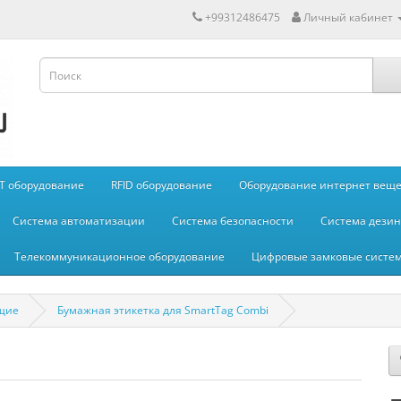
+99312486475
Личный кабинет
IT оборудование
RFID оборудование
Оборудование интернет вещей
Система автоматизации
Система безопасности
Система дези
Телекоммуникационное оборудование
Цифровые замковые систе
щие
Бумажная этикетка для SmartTag Combi