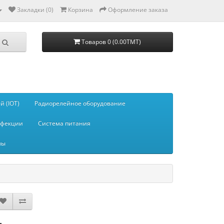
Закладки (0)
Корзина
Оформление заказа
Товаров 0 (0.00TMT)
 (IOT)
Радиорелейное оборудование
нфекции
Система питания
мы