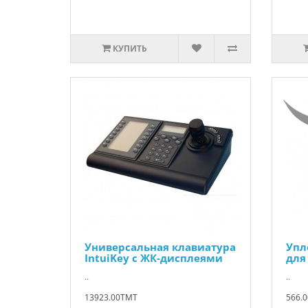
КУПИТЬ
Универсальная клавиатура
Упл
IntuiKey с ЖК-дисплеями
для
..
..
13923.00TMT
566.