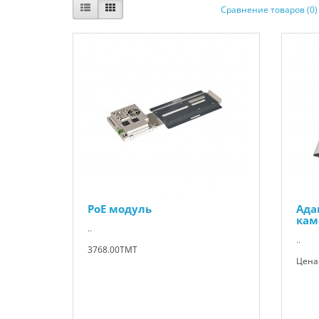
Сравнение товаров (0)
PoE модуль
Ада
кам
..
..
3768.00TMT
Цена 