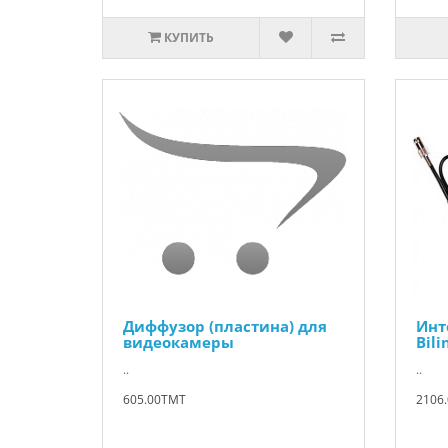
КУПИТЬ
Диффузор (пластина) для
Инт
видеокамеры
Bili
..
..
605.00TMT
2106