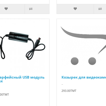
ерфейсный USB модуль
Козырек для видеокам
nx
..
293.00TMT
.00TMT