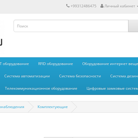
+99312486475
Личный кабинет
IT оборудование
RFID оборудование
Оборудование интернет вещей
Система автоматизации
Система безопасности
Система дези
Телекоммуникационное оборудование
Цифровые замковые систе
онаблюдения
Комплектующие